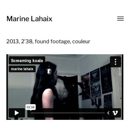
Marine Lahaix
Affic
le
menu
2013, 2’38, found footage, couleur