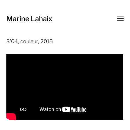
Marine Lahaix
Affic
le
menu
3’04, couleur, 2015